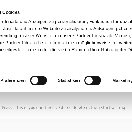
t Cookies
world!
 Inhalte und Anzeigen zu personalisieren, Funktionen für sozia
e Zugriffe auf unsere Website zu analysieren. Außerdem geben w
rwendung unserer Website an unsere Partner für soziale Medien
re Partner führen diese Informationen möglicherweise mit weite
ereitgestellt haben oder die sie im Rahmen Ihrer Nutzung der D
world!
Präferenzen
Statistiken
Marketin
ess. This is your first post. Edit or delete it, then start writing!