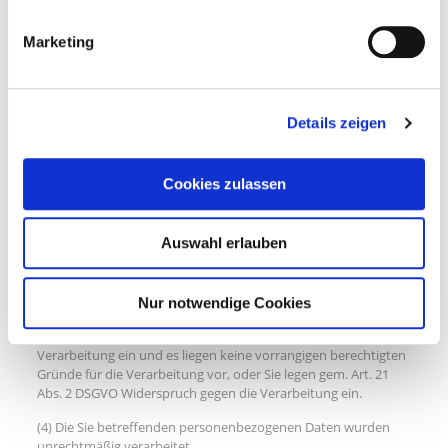
Marketing
a) Löschungspflicht
Sie können von uns verlangen, dass die Sie betreffenden
personenbezogenen Daten unverzüglich gelöscht werden, und
wir sind verpflichtet, diese Daten unverzüglich zu löschen,
Details zeigen
sofern einer der folgenden Gründe zutrifft:
(1) Die Sie betreffenden personenbezogenen Daten sind für die
Cookies zulassen
Zwecke, für die sie erhoben oder auf sonstige Weise verarbeitet
wurden, nicht mehr notwendig.
Auswahl erlauben
(2) Sie widerrufen Ihre Einwilligung, auf die sich die
Verarbeitung gem. Art. 6 Abs. 1 lit. a oder Art. 9 Abs. 2 lit. a
DSGVO stützte, und es fehlt an einer anderweitigen
Rechtsgrundlage für die Verarbeitung.
Nur notwendige Cookies
(3) Sie legen gem. Art. 21 Abs. 1 DSGVO Widerspruch gegen die
Verarbeitung ein und es liegen keine vorrangigen berechtigten
Gründe für die Verarbeitung vor, oder Sie legen gem. Art. 21
Abs. 2 DSGVO Widerspruch gegen die Verarbeitung ein.
(4) Die Sie betreffenden personenbezogenen Daten wurden
unrechtmäßig verarbeitet.