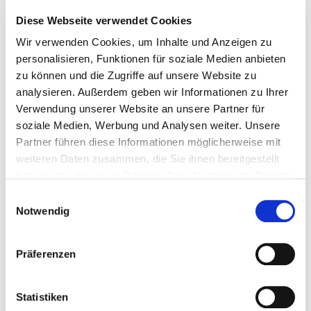
Diese Webseite verwendet Cookies
(4) wenn Sie Widerspruch gegen die Verarbeitung gemäß
Art. 21 Abs. 1 DSGVO eingelegt haben und noch nicht feststeht,
Wir verwenden Cookies, um Inhalte und Anzeigen zu
ob die uns zustehenden berechtigten Gründe gegenüber Ihren
personalisieren, Funktionen für soziale Medien anbieten
Gründen überwiegen.
zu können und die Zugriffe auf unsere Website zu
Wurde die Verarbeitung der Sie betreffenden
analysieren. Außerdem geben wir Informationen zu Ihrer
personenbezogenen Daten eingeschränkt, dürfen diese Daten
Verwendung unserer Website an unsere Partner für
– von ihrer Speicherung abgesehen – nur mit Ihrer Einwilligung
oder zur Geltendmachung, Ausübung oder Verteidigung von
soziale Medien, Werbung und Analysen weiter. Unsere
Rechtsansprüchen oder zum Schutz der Rechte einer anderen
Partner führen diese Informationen möglicherweise mit
natürlichen oder juristischen Person oder aus Gründen eines
weiteren Daten zusammen, die Sie ihnen bereitgestellt
wichtigen öffentlichen Interesses der Union oder eines
haben oder die sie im Rahmen Ihrer Nutzung der Dienste
Mitgliedstaats verarbeitet werden.
gesammelt haben.
Einwilligungsauswahl
Wurde die Einschränkung der Verarbeitung nach den oben
Notwendig
genannten Voraussetzungen eingeschränkt, werden Sie von
uns unterrichtet bevor die Einschränkung aufgehoben wird.
Präferenzen
Statistiken
4. Recht auf Löschung