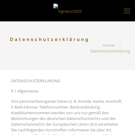
Datenschutzerklärung
Home
Datenschutzerklärung
DATENSCHUTZERKLÄRUNG
§ 1 Allgemeines
Ihre personenbezogenen Daten (z. B. Anrede, Name, Anschrift,
E-Mail-Adresse, Telefonnummer, Bankverbindung,
Kreditkartennummer) werden von uns nur gemäß den
Bestimmungen des deutschen Datenschutzrechts und des
Datenschutzrechts der Europäischen Union (EU) verarbeitet.
Die nachfolgenden Vorschriften informieren Sie über Art,